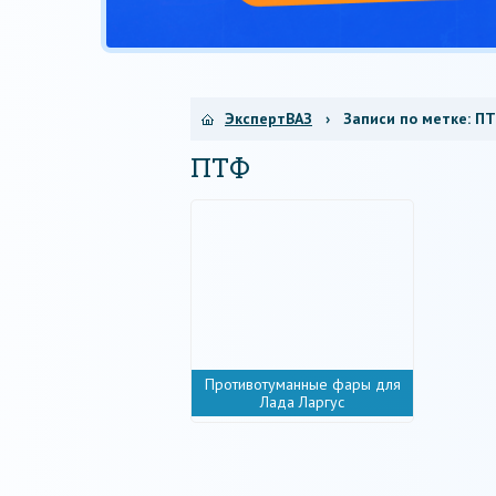
ЭкспертВАЗ
› Записи по метке:
П
ПТФ
Противотуманные фары для
Лада Ларгус