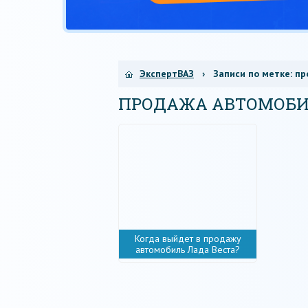
ЭкспертВАЗ
› Записи по метке:
пр
ПРОДАЖА АВТОМОБ
Когда выйдет в продажу
автомобиль Лада Веста?