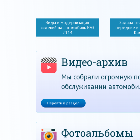
Виды и модернизация
Задача сн
сидений на автомобиль ВАЗ
передние и
2114
Ка
Видео-архив
Мы собрали огромную по
обслуживании автомоби
Перейти в раздел
Фотоальбомы