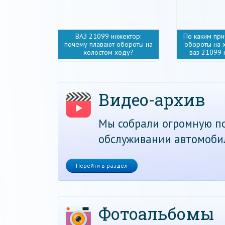
ВАЗ 21099 инжектор:
По каким пр
почему плавают обороты на
обороты на 
холостом ходу?
ваз 21099
Видео-архив
Мы собрали огромную по
обслуживании автомоби
Перейти в раздел
Фотоальбомы