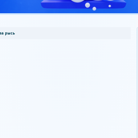
ва рысь