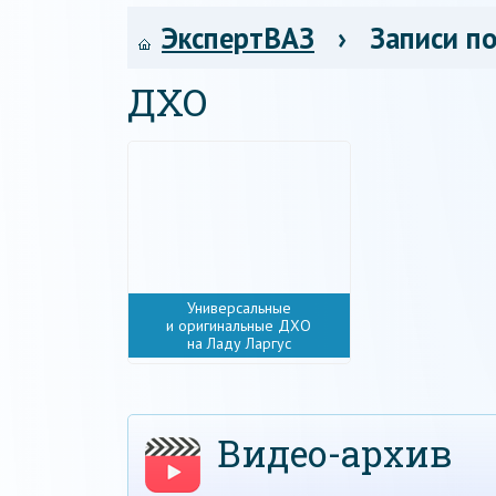
ЭкспертВАЗ
› Записи по
ДХО
Универсальные
и оригинальные ДХО
на Ладу Ларгус
Видео-архив