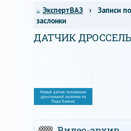
ЭкспертВАЗ
› Записи по
заслонки
ДАТЧИК ДРОССЕЛ
Новый датчик положения
дроссельной заслонки на
Ладе Калине
Видео-архив