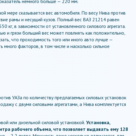
показатель немного больше — 220 мм.
ной мере сказывается вес автомобиля. По весу Нива против
твие рамы и несущий кузов. Полный вес ВАЗ 21214 равен
50 кг, в зависимости от установленного силового агрегата.
ю и грязи больший вес может повлиять как положительно,
зать, что проходимость того или иного авто лучше —
ь много факторов, в том числе и насколько сильное
ротив УАЗа по количеству предлагаемых силовых установок
родажу с двумя силовыми агрегатами, а Нива комплектуется
вой или дизельной силовой установкой.
Установка,
итра рабочего объема, что позволяет выдавать ему 128
е — 2,2 литра. Мощность тоже несколько отличается, для