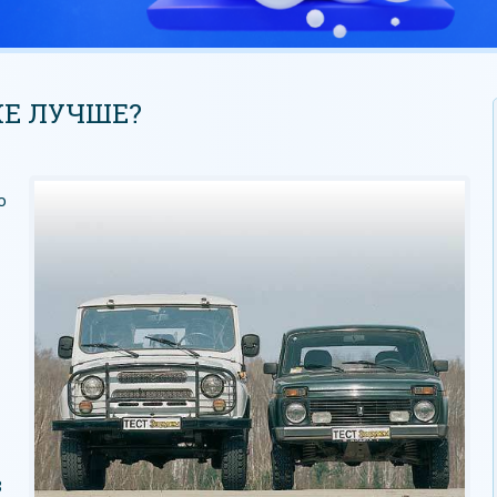
ЖЕ ЛУЧШЕ?
о
З