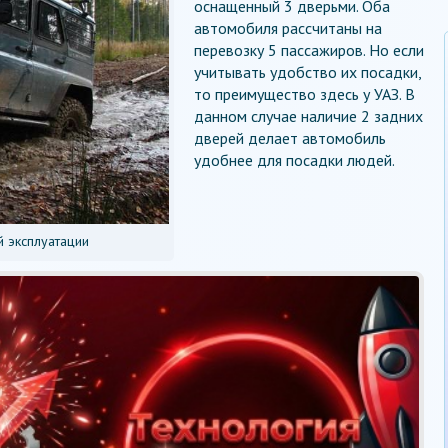
оснащенный 3 дверьми. Оба
автомобиля рассчитаны на
перевозку 5 пассажиров. Но если
учитывать удобство их посадки,
то преимущество здесь у УАЗ. В
данном случае наличие 2 задних
дверей делает автомобиль
удобнее для посадки людей.
й эксплуатации