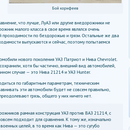
Бой корифеев
авнение, что лучше, ЛуАЗ или другие внедорожники не
ожник малого класса в свое время являлся очень
й проходимости по бездорожью и грязи. Остальные же два
одимости выпускаются и сейчас, поэтому попытаемся
томобили нового поколения УАЗ Патриот и Нива Chevrolet.
сохранили, хотя бы частично, внешний вид автомобилей,
нном случае — это Нива 21214 и УАЗ Hunter.
одиться по габаритным параметрам, техническим
равнивать эти автомобили будет не совсем правильно,
преодолевают грязь, общего у них ничего нет.
рожников рамная конструкция УАЗ против ВАЗ 21214, с
совсем подходит для сравнения. К тому же, изначально
военных целей, в то время как Нива — это сугубо