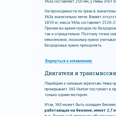
УАЗа составляет 210 мм, у Нивы этот 
На проходимости по грязи в значитель
УАЗа значительно легче. Влияет отсутс
1850 кг, масса УАЗа составляет 2520-25
Причем во время поездок по бездорожь
так и отрицательно. Поэтому точно ска
невозможно, поскольку нужно учитыват
бездорожье нужно преодолеть.
Вернуться к оглавлению
Двигатели и трансмиссия
Перейдем к силовым агрегатам. Нива п
проигрывает. УАЗ Hunter поступает в п
только одним мотором.
Итак, УАЗ может быть оснащен бензино
работающая на бензине, имеет 2,7 л
л. с.
Дизельный агрегат по объему меньш