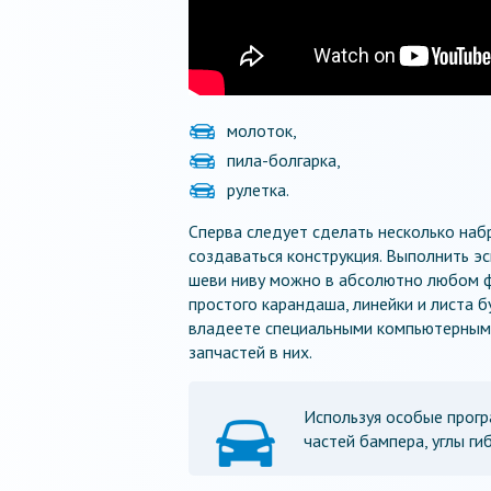
молоток,
пила-болгарка,
рулетка.
Сперва следует сделать несколько наб
создаваться конструкция. Выполнить э
шеви ниву можно в абсолютно любом ф
простого карандаша, линейки и листа б
владеете специальными компьютерным
запчастей в них.
Используя особые прог
частей бампера, углы ги