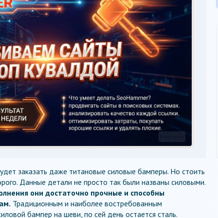
Реклама
удет заказать даже титановые силовые бамперы. Но стоить
орого. Данные детали не просто так были названы силовыми.
олнения они достаточно прочные и способны
ам.
Традиционным и наиболее востребованным
иловой бампер на шеви, по сей день остается сталь.