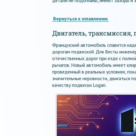
детали не подогнаны, имеют зазоры и 
Вернуться к оглавлению
Двигатель, трансмиссия, 
Французский автомобиль славится над
дорогам подвеской. Для Весты инжене
отечественных дорог при езде с полно
рычагов. Новый автомобиль имеет клире
проведенный в реальных условиях, пок
значительные неровности, двигаться п
качеству подвески Logan.