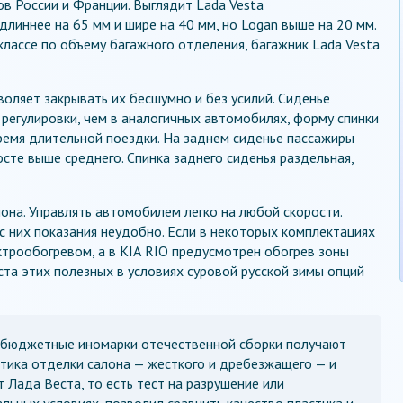
в России и Франции. Выглядит Lada Vesta
 длиннее на 65 мм и шире на 40 мм, но Logan выше на 20 мм.
классе по объему багажного отделения, багажник Lada Vesta
оляет закрывать их бесшумно и без усилий. Сиденье
егулировки, чем в аналогичных автомобилях, форму спинки
ремя длительной поездки. На заднем сиденье пассажиры
сте выше среднего. Спинка заднего сиденья раздельная,
клона. Управлять автомобилем легко на любой скорости.
 них показания неудобно. Если в некоторых комплектациях
трообогревом, а в KIА RIO предусмотрен обогрев зоны
ста этих полезных в условиях суровой русской зимы опций
 бюджетные иномарки отечественной сборки получают
стика отделки салона — жесткого и дребезжащего — и
т Лада Веста, то есть тест на разрушение или
льных условиях, позволил сравнить качество пластика и