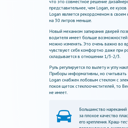
что это совместное решение дизайнеро
представительнее, чем Logan, ее кузов
Logan является рекордсменом в своем 
на 30 литров меньше.
Новый механизм запирания дверей позв
водителя имеет больше возможностей р
можно изменять. Это очень важно во в
чувствуют себя комфортно даже при ро
складывается в отношении 1/3-2/3.
Руль регулируется по вылету и углу на
Приборы информативны, но считывать с
Logan снабжен лобовым стеклом с элек
покоя щеток стеклоочистителей, то Ве
не имеет.
Большинство нареканий
за плохое качество пла
его крепления. Краш-тес
повреждение в экстрема