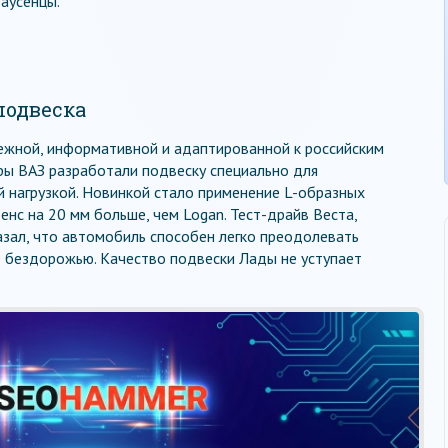
заусенцы.
подвеска
ежной, информативной и адаптированной к российским
ры ВАЗ разработали подвеску специально для
й нагрузкой. Новинкой стало применение L-образных
нс на 20 мм больше, чем Logan. Тест-драйв Веста,
азал, что автомобиль способен легко преодолевать
о бездорожью. Качество подвески Лады не уступает