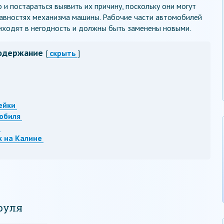
и постараться выявить их причину, поскольку они могут
равностях механизма машины. Рабочие части автомобилей
риходят в негодность и должны быть заменены новыми.
одержание
[
скрыть
]
ейки
мобиля
 на Калине
руля