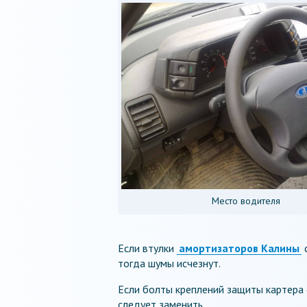
Место водителя
Если втулки
амортизаторов Калины
с
тогда шумы исчезнут.
Если болты креплений защиты картера 
следует заменить.