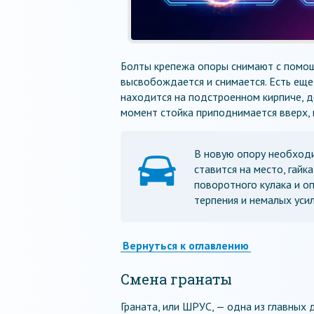
Болты крепежа опоры снимают с помощ
высвобождается и снимается. Есть ещ
находится на подстроенном кирпиче, д
момент стойка приподнимается вверх,
В новую опору необходи
ставится на место, гайк
поворотного кулака и о
терпения и немалых усил
Вернуться к оглавлению
Смена гранаты
Граната, или ШРУС, — одна из главных