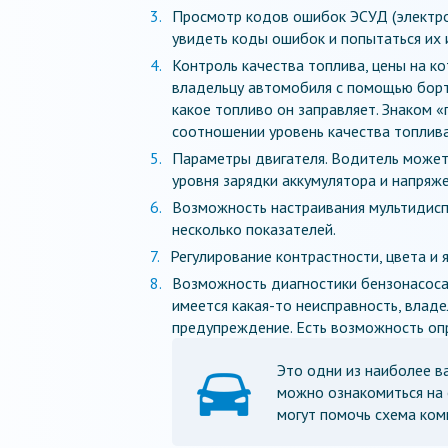
Просмотр кодов ошибок ЭСУД (электро
увидеть коды ошибок и попытаться их 
Контроль качества топлива, цены на к
владельцу автомобиля с помощью борто
какое топливо он заправляет. Знаком 
соотношении уровень качества топлива
Параметры двигателя. Водитель может 
уровня зарядки аккумулятора и напряже
Возможность настраивания мультидисп
несколько показателей.
Регулирование контрастности, цвета и 
Возможность диагностики бензонасоса.
имеется какая-то неисправность, вла
предупреждение. Есть возможность оп
Это одни из наиболее в
можно ознакомиться на 
могут помочь схема комп