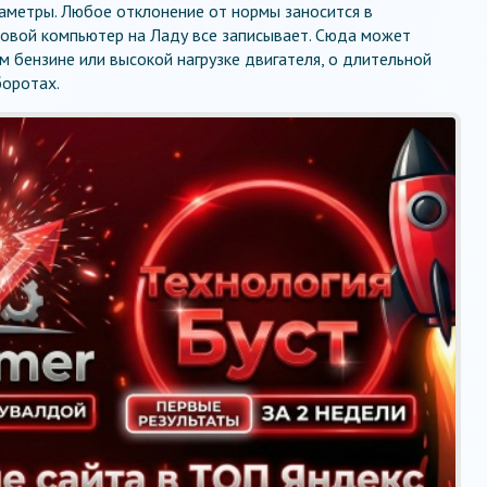
аметры. Любое отклонение от нормы заносится в
товой компьютер на Ладу все записывает. Сюда может
 бензине или высокой нагрузке двигателя, о длительной
боротах.