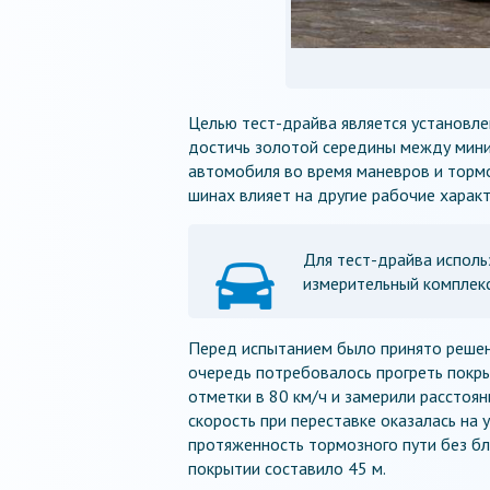
Целью тест-драйва является установл
достичь золотой середины между мин
автомобиля во время маневров и тормо
шинах влияет на другие рабочие харак
Для тест-драйва испол
измерительный комплекс
Перед испытанием было принято решени
очередь потребовалось прогреть покры
отметки в 80 км/ч и замерили расстоян
скорость при переставке оказалась на 
протяженность тормозного пути без бл
покрытии составило 45 м.