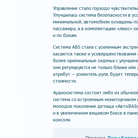
Управление стало гораздо чувствительн
Улучшилась система безопасности в ус
минимальной, автомобили оснащены по
пассажира, а в комплектацию «люкс» с
и по бокам.
Система ABS стала с усиленным экстр
касаются также и усовершенствования 
более оригинальные сиденья с улучшен
они регулируются не только ближе или 
атрибут — усилитель руля, будет тепер
стоимости.
Аудиосистема состоит либо из обычной
система со встроенным мониторчиком н
молодое поколение детища «АвтоВАЗа»
и в увеличенном вещевом боксе в пане
консоли.
Продажа
Лады Калины