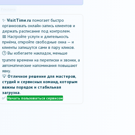
Реклама
✨
VisitTime.ru
помогает быстро
организовать онлайн-запись клиентов и
держать расписание под контролем.
📅 Настройте услуги и длительность
приёма, откройте свободные окна — и
клиенты запишутся сами в пару кликов.
🕒 Вы избегаете накладок, меньше
тратите времени на переписки и звонки, а
автоматические напоминания повышают
явку.
💡
Отличное решение для мастеров,
студий и сервисных команд, которым
важны порядок и стабильная
загрузка.
✅
Начать пользоваться сервисом