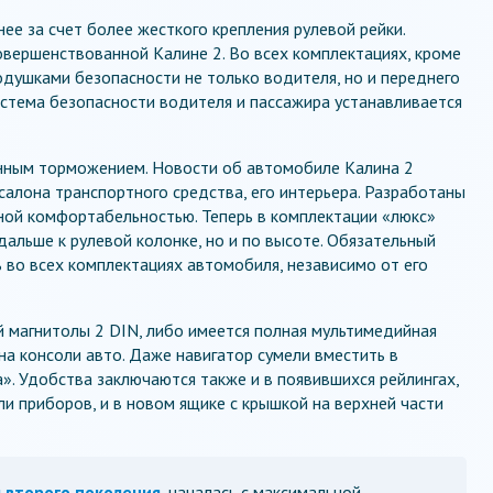
ее за счет более жесткого крепления рулевой рейки.
овершенствованной Калине 2. Во всех комплектациях, кроме
душками безопасности не только водителя, но и переднего
истема безопасности водителя и пассажира устанавливается
енным торможением. Новости об автомобиле Калина 2
салона транспортного средства, его интерьера. Разработаны
ной комфортабельностью. Теперь в комплектации «люкс»
дальше к рулевой колонке, но и по высоте. Обязательный
ь во всех комплектациях автомобиля, независимо от его
 магнитолы 2 DIN, либо имеется полная мультимедийная
а консоли авто. Даже навигатор сумели вместить в
. Удобства заключаются также и в появившихся рейлингах,
ли приборов, и в новом ящике с крышкой на верхней части
 второго поколения
началась с максимальной