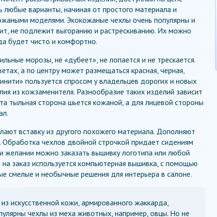
 любые варианты, начиная от простого материала и
ожаными моделями. Экокожаные чехлы очень популярны и
ит, не подлежит выгоранию и растрескиванию. Их можно
гда будет чисто и комфортно.
льные морозы, не «дубеет», не лопается и не трескается.
етах, а по центру может размещаться красная, черная,
финити» пользуется спросом у владельцев дорогих и новых
лия из кожзаменителя. Разнообразие таких изделий зависит
нта тыльная сторона шьется кожаной, а для лицевой стороны
ал.
лают вставку из другого похожего материала. Дополняют
. Обработка чехлов двойной строчкой придает сидениям
ри желании можно заказать вышивку логотипа или любой
а на заказ используется компьютерная вышивка, с помощью
е смелые и необычные решения для интерьера в салоне.
из искусственной кожи, армированного жаккарда,
пулярны чехлы из меха животных, например, овцы. Но не