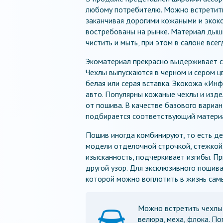
любому потребителю. Можно встретить
заканчивая дорогими кожаными и экок
востребованы на рынке. Материал дыш
чистить и мыть, при этом в салоне все
Экоматериал прекрасно выдерживает си
Чехлы выпускаются в черном и сером цв
белая или серая вставка. Экокожа «Ин
авто. Популярны кожаные чехлы и изде
от пошива. В качестве базового вариа
подбирается соответствующий матери
Пошив иногда комбинируют, то есть де
модели отделочной строчкой, стежкой
изысканность, подчеркивает изгибы. П
другой узор. Для эксклюзивного пошив
которой можно воплотить в жизнь самы
Можно встретить чехлы 
велюра, меха, флока. По