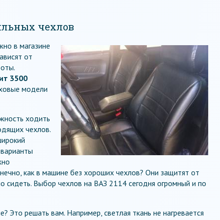
ильных чехлов
жно в магазине
зависят от
оты.
ит 3500
овые модели
жность ходить
одящих чехлов.
широкий
 варианты
жно
нечно, как в машине без хороших чехлов? Они защитят от
но сидеть. Выбор чехлов на ВАЗ 2114 сегодня огромный и по
? Это решать вам. Например, светлая ткань не нагревается