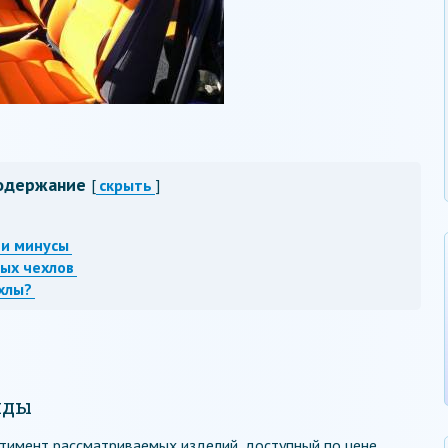
одержание
[
скрыть
]
 и минусы
ых чехлов
хлы?
иды
тимент рассматриваемых изделий, доступный по цене