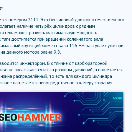
я
ется номером 2111. Это бензиновый движок отечественного
олагает наличие четырёх цилиндров с рядным
игатель может развить максимальную мощность
ик тяги достигается при вращении коленчатого вала
симальный крутящий момент вала 116 Нм наступает уже при
ия данного мотора равна 9,8.
изводится инжектором. В отличие от карбюраторной
во не засасывается из-за разницы давлений, а нагнетается
ензина распределённый, то есть для каждого цилиндра
рючее нагнетается непосредственно в камеру сгорания.