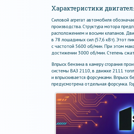
Характеристики двигател
Силовой агрегат автомобиля обознача
производства. Структура мотора предп
расположением и восьми клапанов. Дв
в 78 лошадиных сил (57,6 кВт). Этот п
с частотой 5600 об/мин. При этом мак
достижении 3000 об/мин. Степень сжат
Впрыск бензина в камеру сгорания про
системы ВАЗ 2110, в движке 2111 топли
и впрыскивается форсунками. Впрыск б
предусмотрена отдельная форсунка. Го