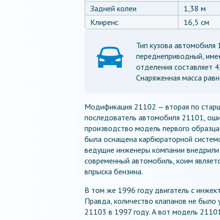
Задней колеи
1,38 м
Клиренс
16,5 см
Тип кузова автомобиля 1
переднеприводный, имее
отделения составляет 4
Снаряженная масса равна
Модификация 21102 — вторая по старши
последователь автомобиля 21101, оши
производство модель первого образца
была оснащена карбюраторной системой
ведущие инженеры компании внедрили 
современный автомобиль, коим являет
впрыска бензина.
В том же 1996 году двигатель с инже
Правда, количество клапанов не было 
21103 в 1997 году. А вот модель 2110