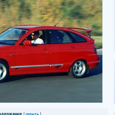
одержание
[
скрыть
]