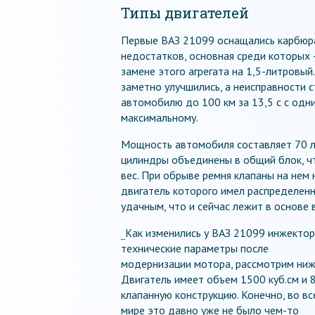
Типы двигателей
Первые ВАЗ 21099 оснащались карбюра
недостатков, основная среди которых 
замене этого агрегата на 1,5-литровы
заметно улучшились, а неисправности с
автомобилю до 100 км за 13,5 с с одни
максимальному.
Мощность автомобиля составляет 70 л.
цилиндры объединены в общий блок, чт
вес. При обрыве ремня клапаны на нем 
двигатель которого имел распределенн
удачным, что и сейчас лежит в основе 
Как изменились у ВАЗ 21099 инжектор
технические параметры после
модернизации мотора, рассмотрим ниж
Двигатель имеет объем 1500 куб.см и 
клапанную конструкцию. Конечно, во в
мире это давно уже не было чем-то