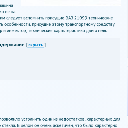
машина
во ее на
этим следует вспомнить присущие ВАЗ 21099 технические
ь особенности, присущие этому транспортному средству.
 и инжектор, технические характеристики двигателя.
одержание
[
скрыть
]
 позволило устранить один из недостатков, характерных для
 стекла. В целом он очень аскетичен, что было характерно