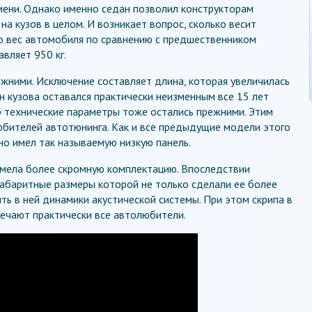
мени. Однако именно седан позволил конструкторам
а кузов в целом. И возникает вопрос, сколько весит
 вес автомобиля по сравнению с предшественником
авляет 950 кг.
жними. Исключение составляет длина, которая увеличилась
йн кузова оставался практически неизменным все 15 лет
р технические параметры тоже остались прежними. Этим
юбителей автотюнинга. Как и все предыдущие модели этого
но имел так называемую низкую панель.
имела более скромную комплектацию. Впоследствии
абаритные размеры которой не только сделали ее более
ть в ней динамики акустической системы. При этом скрипа в
ечают практически все автолюбители.