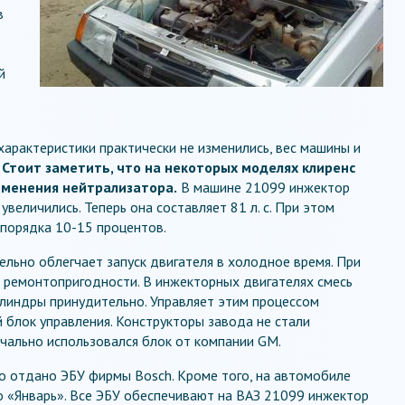
в
й
.
характеристики практически не изменились, вес машины и
.
Стоит заметить, что на некоторых моделях клиренс
рименения нейтрализатора.
В машине 21099 инжектор
величились. Теперь она составляет 81 л. с. При этом
порядка 10-15 процентов.
ельно облегчает запуск двигателя в холодное время. При
в ремонтопригодности. В инжекторных двигателях смесь
илиндры принудительно. Управляет этим процессом
 блок управления. Конструкторы завода не стали
ачально использовался блок от компании GM.
о отдано ЭБУ фирмы Bosch. Кроме того, на автомобиле
о «Январь». Все ЭБУ обеспечивают на ВАЗ 21099 инжектор