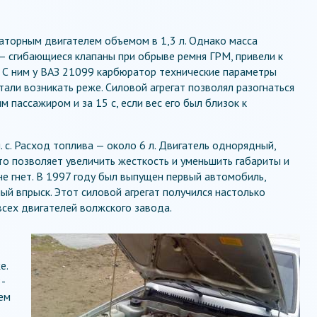
торным двигателем объемом в 1,3 л. Однако масса
— сгибающиеся клапаны при обрыве ремня ГРМ, привели к
й. С ним у ВАЗ 21099 карбюратор технические параметры
тали возникать реже. Силовой агрегат позволял разогнаться
м пассажиром и за 15 с, если вес его был близок к
 с. Расход топлива — около 6 л. Двигатель однорядный,
о позволяет увеличить жесткость и уменьшить габариты и
не гнет. В 1997 году был выпущен первый автомобиль,
ый впрыск. Этот силовой агрегат получился настолько
всех двигателей волжского завода.
е.
8-
сем