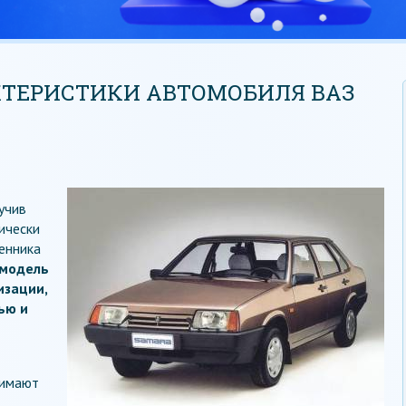
КТЕРИСТИКИ АВТОМОБИЛЯ ВАЗ
учив
ически
енника
 модель
изации,
ью и
нимают