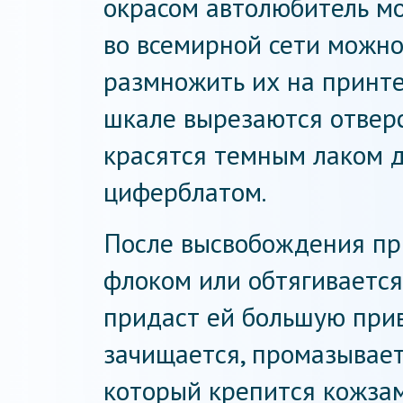
окрасом автолюбитель мо
во всемирной сети можн
размножить их на принте
шкале вырезаются отверс
красятся темным лаком д
циферблатом.
После высвобождения пр
флоком или обтягивается
придаст ей большую прив
зачищается, промазывает
который крепится кожза