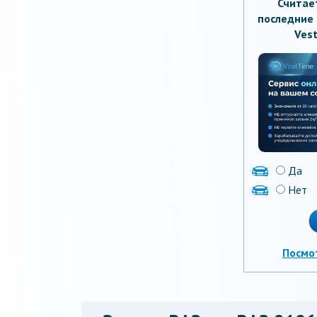
Считае
последние 
Vest
Да
Нет
Посмо