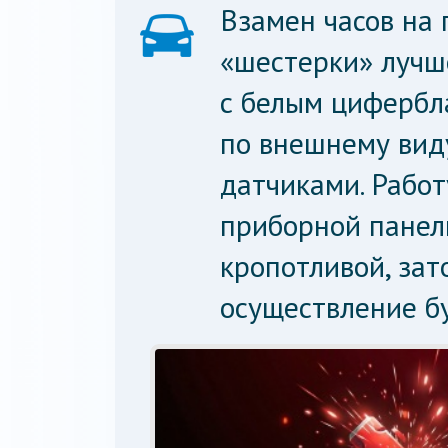
Взамен часов на
«шестерки» лучше
с белым цифербла
по внешнему вид
датчиками. Рабо
приборной панел
кропотливой, зат
осуществление б