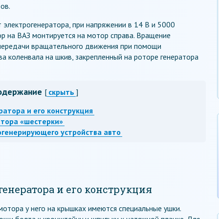
ов.
 электрогенератора, при напряжении в 14 В и 5000
ор на ВАЗ монтируется на мотор справа. Вращение
передачи вращательного движения при помощи
ва коленвала на шкив, закрепленный на роторе генератора
одержание
[
скрыть
]
ратора и его конструкция
атора «шестерки»
огенерирующего устройства авто
генератора и его конструкция
мотора у него на крышках имеются специальные ушки.
щи болта к кронштейну и шпильки к натяжной планке. Для