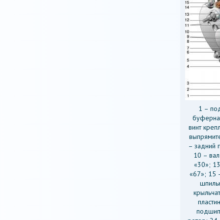
1 – по
буферная
винт креп
выпрямите
– задний 
10 – вал
«30»; 1
«67»; 15 
шпильк
крыльчат
пласти
подшипн