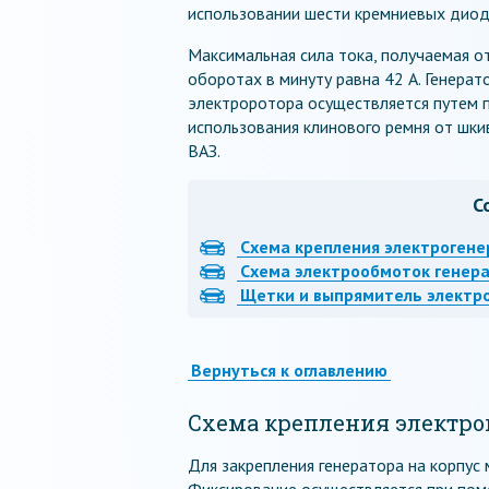
использовании шести кремниевых диод
Максимальная сила тока, получаемая от
оборотах в минуту равна 42 А. Генерат
электроротора осуществляется путем 
использования клинового ремня от шки
ВАЗ.
С
Схема крепления электрогене
Схема электрообмоток генер
Щетки и выпрямитель электр
Вернуться к оглавлению
Схема крепления электро
Для закрепления генератора на корпус 
Фиксирование осуществляется при помо