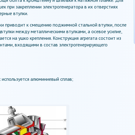
к при закреплении электрогенератора в их отверстиях
ерные втулки.
жки приводит к смещению поджимной стальной втулки, после
втулки между металлическими втулками, а осевое усилие,
ется на ушко крепления. Конструкция агрегата состоит из
ентами, входящими в состав электрогенерирующего
х используется алюминиевый сплав;