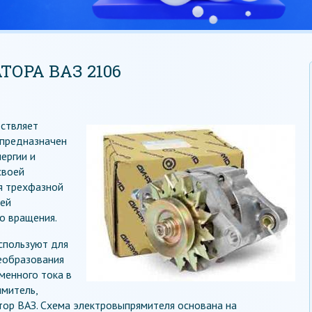
ОРА ВАЗ 2106
ествляет
 предназначен
ергии и
своей
ся трехфазной
щей
о вращения.
используют для
реобразования
менного тока в
ямитель,
тор ВАЗ. Схема электровыпрямителя основана на