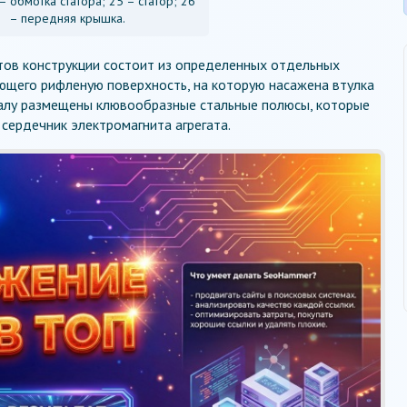
– обмотка статора; 25 – статор; 26
– передняя крышка.
тов конструкции состоит из определенных отдельных
еющего рифленую поверхность, на которую насажена втулка
 валу размещены клювообразные стальные полюсы, которые
 сердечник электромагнита агрегата.