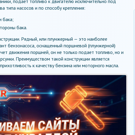
ханики, подает топливо к двигателю исключительно под
а типа насосов и по способу крепления:
 бака;
стороны бака.
нструкции. Рядный, или плунжерный — это наиболее
ант бензонасоса, оснащенный поршневой (плунжерной)
чет движения поршней, он не только подает топливо, но и
рсунки. Преимуществом такой конструкции является
прихотливость к качеству бензина или моторного масла.