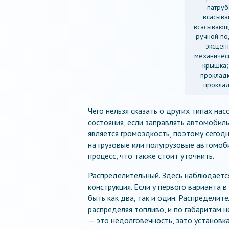
патруб
всасыва
всасывающи
ручной по
эксцент
механическ
крышка;
прокладк
проклад
Чего нельзя сказать о других типах на
состояния, если заправлять автомобил
является громоздкость, поэтому сегодн
на грузовые или полугрузовые автомоб
процесс, что также стоит уточнить.
Распределительный. Здесь наблюдается
конструкция. Если у первого варианта 
быть как два, так и один. Распределит
распределяя топливо, и по габаритам н
— это недолговечность, зато установка