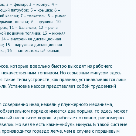
ок; 2 – фильтр; 3 – корпус; 4 –
ющий патрубок; 5 – крышка; 6 –
й клапан; 7 – толкатель; 8 – рычаг
дкачки топлива; 9 – пружина; 10 –
рик; 11 – балансир; 12 – рычаг
ой подкачки топлива; 13 – нижняя
 14 – внутренняя дистанционная
а; 15 – наружная дистанционная
ка; 16 – нагнетательный клапан;
сосов, которые довольно быстро выходят из рабочего
ь некачественным топливом. Но серьезным минусом здесь
я такие типы устройств, как правило, устанавливаются лишь
или. Установка насоса представляет собой трудоемкий
 совершенно иная, нежели у плунжерного механизма,
в обязательном порядке имеется два поршня, то здесь может
ельный насос всем хорош: и работает отлично, равномерно
евелик. Но везде есть какие-нибудь минусы. В такой системе
 производится гораздо легче, чем в случае с поршневым