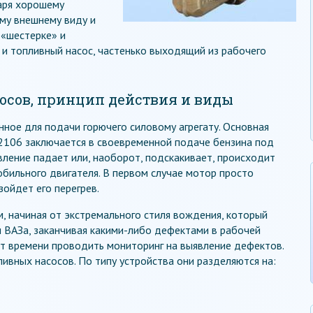
аря хорошему
му внешнему виду и
 «шестерке» и
я и топливный насос, частенько выходящий из рабочего
осов, принцип действия и виды
нное для подачи горючего силовому агрегату. Основная
2106 заключается в своевременной подаче бензина под
ление падает или, наоборот, подскакивает, происходит
обильного двигателя. В первом случае мотор просто
зойдет его перегрев.
м, начиная от экстремального стиля вождения, который
 ВАЗа, заканчивая какими-либо дефектами в рабочей
от времени проводить мониторинг на выявление дефектов.
ивных насосов. По типу устройства они разделяются на: